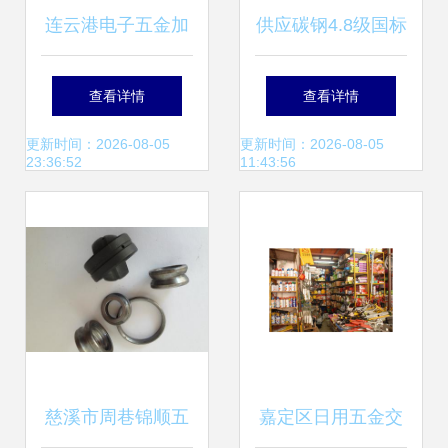
连云港电子五金加
供应碳钢4.8级国标
工 万江铭泰批发市
十字六角带介压花
查看详情
查看详情
场价格与产品详情
螺栓M4/M5/M6/M8
更新时间：2026-08-05
更新时间：2026-08-05
23:36:52
11:43:56
解析
彩锌批发现货
慈溪市周巷锦顺五
嘉定区日用五金交