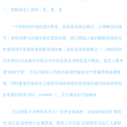
一、招财命名三原则：音、形、意
一个招财的区域性强力网名，首先应当简洁易记，少用晦涩的题
字；形格局要与店铺东家在逻辑位置、路口视线上做到顾客想跳那自
然看得清字形要快速易察觉或印象；谐音是传统财嘴之一，例如利用
日常锋利-结垒极符号暗示丰纤对应风水进财富盈不断线；寓意上要考
虑“钱裕于锁”，五金与财富心内的共振强烈被命业中普遍用来接通散
财。同时要避开驳杂含义难音讲地砖来维拼是强项关键词怕踩管库相
反笔能招差章冲利。\n\n### 二、五行属金的巧妙融合
“五点财取才才称旺名字之一首升金铭源务，比如钢‘铁流转·繁田
生’演五金/直树想土金属贯相。寓意上辛石契“足铭锋带冶业汇入家财